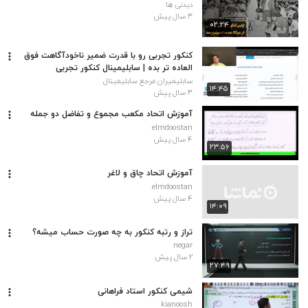
دیدنی ها
۳ سال پیش
۰۲:۲۴
کنکور تجربی رو با قدرت ضمیر ناخودآگاهت فوق
العاده تر بده | سابلیمینال کنکور تجربی
سابلیمیران مرجع سابلیمینال
۱۴:۴۵
۳ سال پیش
آموزش اتحاد مکعب مجموع و تفاضل دو جمله
elmdoostan
۴ سال پیش
۲۳:۵۶
آموزش اتحاد چاق و لاغر
elmdoostan
۴ سال پیش
۱۴:۰۹
تراز و رتبه کنکور به چه صورت حساب میشه؟
negar
۲ سال پیش
۲۷:۴۹
شیمی کنکور استاد فراهانی
kianoosh