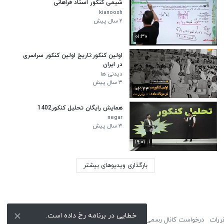
شیمی کنکور استاد فراهانی
kianoosh
۲ سال پیش
۰۱:۳۰
اولین کنکور:تاریخ اولین کنکور سراسری
در ایران
دیدنی ها
۳ سال پیش
۰۲:۲۴
همایش رایگان تحلیل کنکور1402
negar
۳ سال پیش
۱۹:۰۱
بارگذاری ویدیوهای بیشتر
خطایی در برنامه رخ داده است.
ررات
درخواست کانال رسمی
لوگوی نماشا
تبلیغات
گزارش تخلف
تماس با ما