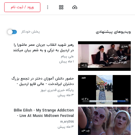
ورود / ثبت نام
ویدیوهای پیشنهادی
پخش خودکار
رهبر شهید انقلاب جریان عصر عاشورا را
بعدی
در اردبیل به ترکی و به شعر بیان میکنند
علی پیام
۱ ماه پیش
۰۱:۱۱
حضور دانش آموزان دختر در تجمع بزرگ
دختران ایراندخت - عالی قاپو اردبیل -
30 فروردین 1405
پایگاه خبری قدیری نیوز
۳ ماه پیش
۰۱:۲۰
Billie Eilish - My Strange Addiction
- Live At Music Midtown Festival
2019 HD
m,ary366
۳ ماه پیش
۰۳:۰۶