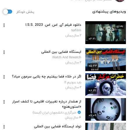
ویدیوهای پیشنهادی
پخش خودکار
دانلود فیلم آی. اس. اس. I.S.S. 2023
بعدی
torfilm
۲ سال پیش
۰۲:۲۱
ایستگاه فضایی بین المللی
Watch And Rewatch
۲ سال پیش
۰۵:۲۳
اگر در خلاء فضا بیفتیم چه بلایی سرمون میاد؟
باید بدونیم !!
۲ سال پیش
۰۸:۴۱
از هشدار درباره تغییرات اقلیمی تا کشف اسرار
«استون‌هنج»
خبرگزاری دانشجویان ایران (ایسنا)
۰۶:۰۹
۴ سال پیش
تولد ایستگاه فضایی بین المللی