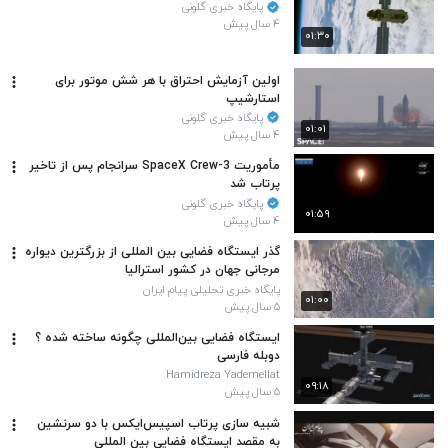
پایگاه خبری گلونی
۴ سال پیش
۰۱:۳۰
اولین آزمایش احتراق با هر شش موتور برای
استارشیپ
پایگاه خبری گلونی
۰۱:۰۱
۴ سال پیش
مأموریت SpaceX Crew-3 سرانجام پس از تاخیر
پرتاب شد
پایگاه خبری گلونی
۰۱:۵۹
۴ سال پیش
گذر ایستگاه فضایی بین المللی از بزرگترین دیواره
مرجانی جهان در کشور استرالیا
پایگاه خبری تحلیلی پیام ایران
۰۱:۰۰
۵ سال پیش
ایستگاه فضایی بین‌المللی چگونه ساخته شده ؟
دوبله فارسی
Hamidreza Yademellat
۰۹:۱۸
۵ سال پیش
شبیه سازی پرتاب اسپیس‌ایکس با دو سرنشین
به مقصد ایستگاه فضایی بین المللی