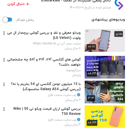
کانال رسمی اعتبارکالا در نماشا - Etebarkala
دنبال کردن
منتشر شده در تاریخ ۱۴۰۰/۱۱/۰۷
ویدیوهای پیشنهادی
پخش خودکار
ویدئو معرفی و نقد و بررسی گوشی پرچمدار ال جی
بعدی
ولوت (LG Velvet)
سایت عصر آی تی https://asreit.co
۰۶:۱۷
۶ سال پیش
گوشی های گلکسی آ۲۶، آ۳۶ و آ۵۶ چه مشخصاتی
خواهند داشت؟
سرگرم‌خونه
۰۸:۲۳
پارسال
با 15 میلیون تومن گلکسی ای 54 بخریم یا نه؟
(بررسی گوشی Galaxy A54 سامسونگ)
وب سایت سخت افزار
۱۲:۱۴
۲ سال پیش
بررسی گوشی ارزان قیمت ویکو تی 50 | Wiko
T50 Review
وب سایت سخت افزار
۰۸:۳۳
۳ سال پیش