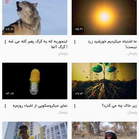
۰۸:۰۱
۰۵:۲۱
ما اشتباه میکردیم خورشید زرد
اینجوریه که یه گرگ رهبر گله می شه
نیست!
! گرگ آلفا
پارسال
پارسال
۰۲:۰۶
۰۹:۰۲
زیر خاک چه می گذرد؟
نمای میکروسکوپی از اشیاء روزمره
پارسال
پارسال