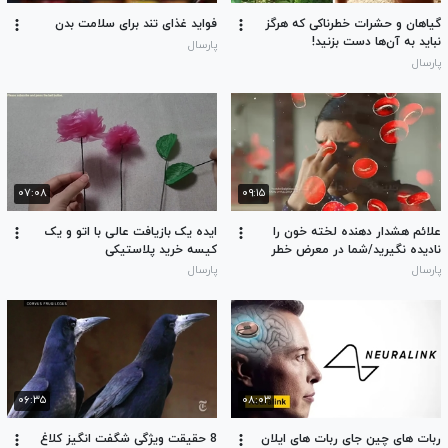
گیاهان و حشرات خطرناکی که هرگز
فواید غذای تند برای سلامت بدن
نباید به آن‌ها دست بزنید!
پارسال
پارسال
۰۷:۰۸
۰۹:۱۵
علائم هشدار دهنده لخته خون را
ایده یک بازیافت عالی با اتو و یک
نادیده نگیرید/شما در معرض خطر
کیسه خرید پلاستیکی
هستید!
پارسال
پارسال
۰۶:۳۵
۰۸:۰۳
ربات های چین جای ربات های ایلان
8 حقیقت ویژگی شگفت انگیز کلاغ