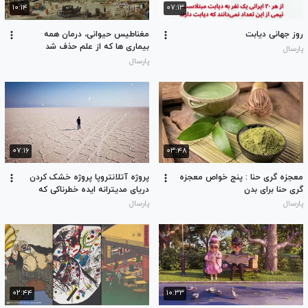
۱۰:۱۴
۰۷:۱۳
روز جهانی دیابت
مغناطیس حیوانی، درمان همه
بیماری ها که از علم حذف شد
پارسال
پارسال
۰۷:۱۶
۰۳:۴۸
معجزه گری حنا : پنج خواص معجزه
پروژه آتلانتروپا پروژه خشک کردن
گری حنا برای بدن
دریای مدیترانه ایده خطرناکی که
عملی میشد دنیا نابود میشد؟!!
پارسال
پارسال
۰۲:۴۴
۱۰:۳۳