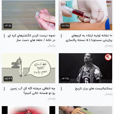
۰۴:۱۵
۰۷:۲۵
۱۰ نشانه اولیه ابتلاء به کرم‌های
نحوه درست کردن انگشترهای کره ای
پرازیتی سستودا | ۵ نسخه پاکسازی
در خانه / حلقه های دست ساز
فوری روده و معده از انگل
پارسال
پارسال
۰۵:۴۹
۰۴:۲۵
بسکتبالیست های برتر تاریخ
چه اتفاقی میفته اگه کل آب زمین
رو تو هسته خالی کنیم؟
پارسال
پارسال