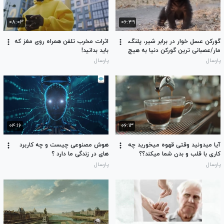
۰۸:۰۳
۰۶:۴۹
گورکن عسل خوار در برابر شیر، پلنگ،
اثرات مخرب تلفن همراه روی مغز که
مار/عصبانی ترین گورکن دنیا به هیچ
باید بدانید!
چیز اهمیت نمی دهد!
پارسال
پارسال
۰۴:۱۶
۰۶:۱۳
آیا میدونید وقتی قهوه میخورید چه
هوش مصنوعی چیست و چه کاربرد
کاری با قلب و بدن شما میکند؟؟
های در زندگی ما دارد ؟
پارسال
پارسال