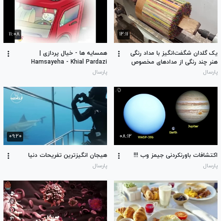
۱۱:۰۸
۱۲:۱۱
یک گلدان شگفت‌انگیز با مداد رنگی
همسایه ها - خیال پردازی |
هنر چند رنگی از مدادهای مخصوص
Hamsayeha - Khial Pardazi
ساخته شده روی تراش
پارسال
پارسال
۰۹:۲۰
۰۸:۱۲
اکتشافات باورنکردنی جیمز وب !!!
هیجان انگیزترین تفریحات دنیا
پارسال
پارسال