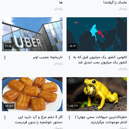
ماسک را گرفتند!
ها
پارسال
پارسال
۲۱:۱۵
۱۵:۱۲
لائوس، کشور یک میلیون فیل که به
تاریخچه عجیب اوبر
کشور یک میلیون بمب تبدیل شد
پارسال
پارسال
۰۶:۵۷
۰۵:۲۷
خطرناک‌ترین حیوانات سمی جهان! |
اگر 2 تخم مرغ و آرد دارید این
کدام موجودات مرگبارترند
دستور خوشمزه را بدون فردرست
کنید!
پارسال
پارسال