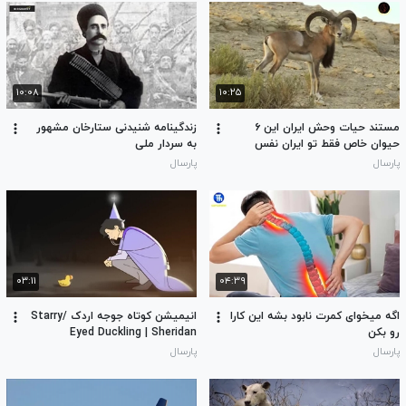
۱۰:۰۸
۱۰:۲۵
مستند حیات وحش ایران این ۶
زندگینامه شنیدنی ستارخان مشهور
حیوان خاص فقط تو ایران نفس
به سردار ملی
می‌کشن
پارسال
پارسال
۰۳:۱۱
۰۴:۳۹
اگه میخوای کمرت نابود بشه این کارا
انیمیشن کوتاه جوجه اردک /Starry
رو بکن
Eyed Duckling | Sheridan
Animation | Thesis Short Film
پارسال
پارسال
2023