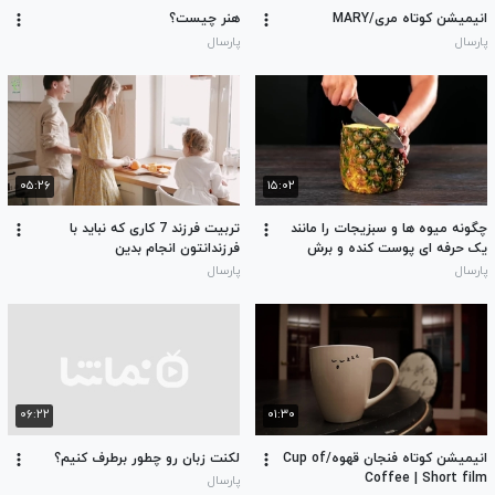
انیمیشن کوتاه مری/MARY
هنر چیست؟
پارسال
پارسال
۰۵:۲۶
۱۵:۰۲
چگونه میوه ها و سبزیجات را مانند
تربیت فرزند 7 کاری که نباید با
یک حرفه ای پوست کنده و برش
فرزندانتون انجام بدین
دهیم
پارسال
پارسال
۰۶:۲۲
۰۱:۳۰
انیمیشن کوتاه فنجان قهوه/Cup of
لکنت زبان رو چطور برطرف کنیم؟
Coffee | Short film
پارسال