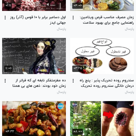
۰۱:۱۱
۰۴:۰۶
زمان مصرف مناسب قرص ویتامین:
اول دسامبر برابر با ۱۰ قوس (آذر) روز
راهنمایی جامع برای بهبود سلامت
جهانی ایدز
شما
پارسال
پارسال
۱۱:۰۶
۰۳:۲۵
سندروم روده تحریک پذیر : پنج راه
ده مغزمتفکر نابغه ای که فراتر از
درمان خانگی سندروم روده تحریک
زمان خود بودند: ذهن های بی همتا
پذیر
یی که دنیا رابه لرزه در آوردند
پارسال
پارسال
۰۴:۳۲
۰۸:۰۰