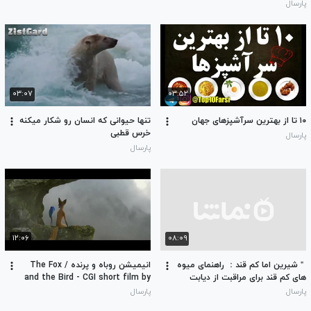
پارسال
۰۳:۰۷
۰۳:۵۲
۱۰ تا از بهترین سرآشپزهای جهان
تنها حیوانی که انسان رو شکار میکنه
خرس قطبی
پارسال
پارسال
۱۲:۰۶
۰۸:۰۹
＂شیرین اما کم قند： راهنمای میوه
انیمیشن روباه و پرنده / The Fox
های کم قند برای مراقبت از دیابت
and the Bird - CGI short film by
Fred and Sam Guillaume
پارسال
پارسال