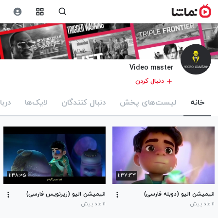
Video master
دنبال کردن
خانه
لیست‌های پخش
دنبال کنندگان
لایک‌ها
دربا
۱:۳۸:۰۵
۱:۳۷:۴۳
انیمیشن الیو (دوبله فارسی)
انیمیشن الیو (زیرنویس فارسی)
۱۱ ماه پیش
۱۱ ماه پیش