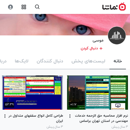
موسی
دنبال کردن
خانه
لیست‌های پخش
دنبال کنندگان
لایک‌ها
دربا
۵۲:۳۹
۰۱:۱۷
نرم افزار محاسبه حق الزحمه خدمات
طراحی کامل انواع سقفهای متداول در
مهندسی در استان تهران براساس
ایران
تعرفه 1402
۳ سال پیش
۳ سال پیش