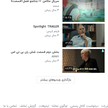
سریال مگامن IT جنگجو فصل1قسمت5
محمد
۳ سال پیش
۱۵:۲۸
Spotlight TRAILER
فیلم کیس
۳ سال پیش
۰۲:۲۸
بخش دوم قسمت شش ران بی تی اس
ARMY
۴ سال پیش
۰۸:۲۷
بارگذاری ویدیوهای بیشتر
ررات
درخواست کانال رسمی
لوگوی نماشا
تبلیغات
گزارش تخلف
تماس با ما