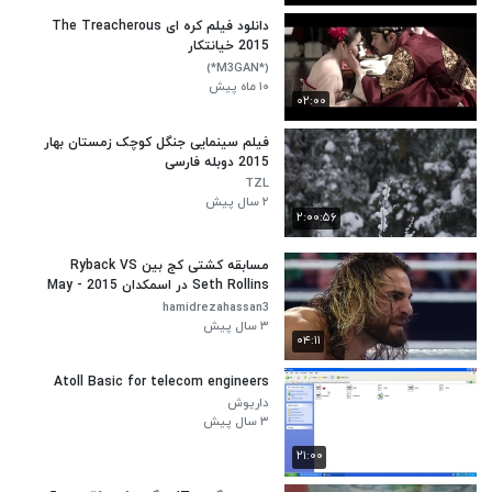
دانلود فیلم کره ای The Treacherous
2015 خیانتکار
(*M3GAN*)
۱۰ ماه پیش
۰۲:۰۰
فیلم سینمایی جنگل کوچک زمستان بهار
2015 دوبله فارسی
TZL
۲ سال پیش
۲:۰۰:۵۶
مسابقه کشتی کج بین Ryback VS
Seth Rollins در اسمکدان 2015 - May
14
hamidrezahassan3
۳ سال پیش
۰۴:۱۱
Atoll Basic for telecom engineers
داریوش
۳ سال پیش
۲۱:۰۰