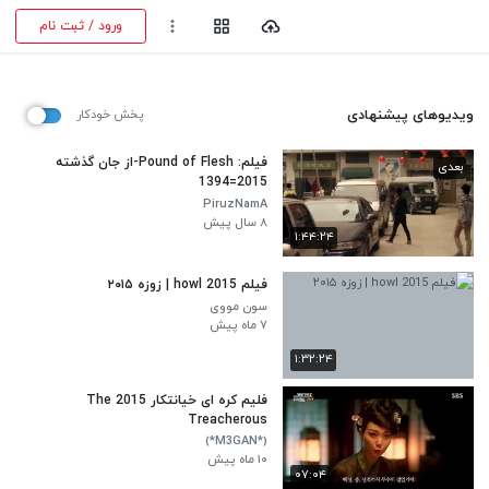
ورود / ثبت نام
ویدیوهای پیشنهادی
پخش خودکار
فیلم: Pound of Flesh-از جان گذشته
بعدی
2015=1394
PiruzNamA
۸ سال پیش
۱:۴۴:۲۴
فیلم howl 2015 | زوزه ۲۰۱۵
سون مووی
۷ ماه پیش
۱:۳۲:۲۴
فلیم کره ای خیانتکار 2015 The
Treacherous
(*M3GAN*)
۱۰ ماه پیش
۰۷:۰۴