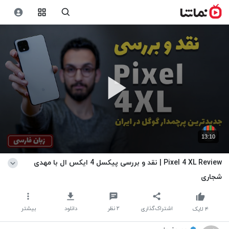
13:10
Pixel 4 XL Review | نقد و بررسی پیکسل 4 ایکس ال با مهدی
شجاری
اشتراک‌گذاری
۲
نظر
دانلود
بیشتر
۴
لایک