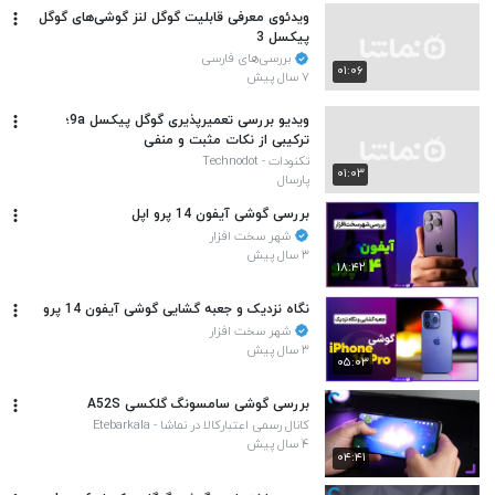
ویدئوی معرفی قابلیت گوگل لنز گوشی‌های گوگل
پیکسل 3
بررسی‌های فارسی
۰۱:۰۶
۷ سال پیش
ویدیو بررسی تعمیرپذیری گوگل پیکسل 9a؛
ترکیبی از نکات مثبت و منفی
تکنودات - Technodot
۰۱:۰۳
پارسال
بررسی گوشی آیفون 14 پرو اپل
شهر سخت افزار
۳ سال پیش
۱۸:۴۲
نگاه نزدیک و جعبه گشایی گوشی آیفون 14 پرو
شهر سخت افزار
۳ سال پیش
۰۵:۰۳
بررسی گوشی سامسونگ گلکسی A52S
کانال رسمی اعتبارکالا در نماشا - Etebarkala
۴ سال پیش
۰۴:۴۱