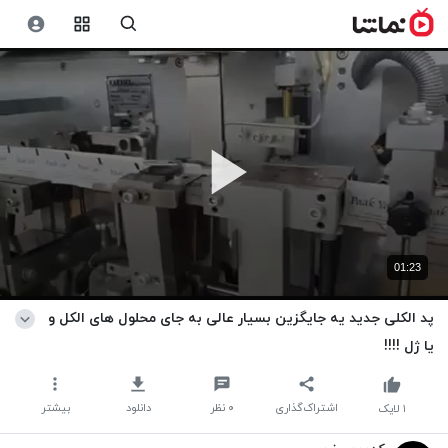
01:23
پد الکلی جدید یه جایگزین بسیار عالی به جای محلول های الکل و
یا ژل !!!!
اشتراک‌گذاری
۰
نظر
دانلود
بیشتر
۱
لایک