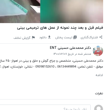
فیلم قبل و بعد چند نمونه از عمل های ترمیمی بینی
لیست پخش
اشتراک‌گذاری
دانلود
گزارش تخلف
دکتر محمدعلی حسینی ENT
منتشر شده در تاریخ ۱۴۰۰/۰۲/۰۷
موفق - تلفن تماس: 06134449894 ، 09398152610 - نشانی: خوزستان، اهواز، کیانپارس، خیابان مهر شرقی، مجتمع تخصصی و فوق تخصصی قدس، طبقه ۷ - ...
ادامه
نظرات