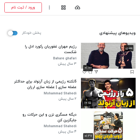
ورود / ثبت نام
ویدیوهای پیشنهادی
پخش خودکار
رژیم مهران غفوریان رکورد ادل را
بعدی
شکست
Bahare ghafari
۳ سال پیش
۰۱:۰۰
5نکته رژیمی از زبان آرنولد برای حداکثر
عضله سازی | عضله سازی ارزان
Mohammad Shahedi
۲ سال پیش
۱۰:۱۵
دیگه مسگری نزن و این حرکات رو
جایگزین کن
Mohammad Shahedi
۴ سال پیش
۰۱:۲۷