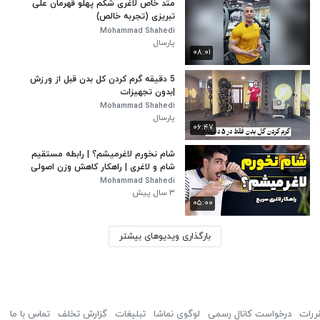
متد خاص لاغری شکم پهلو قهرمان علی
تبریزی (تجربه خالص)
Mohammad Shahedi
پارسال
۰۸:۰۱
5 دقیقه گرم کردن کل بدن قبل از ورزش
|بدون تجهیزات
Mohammad Shahedi
پارسال
۰۶:۴۷
شام نخورم لاغرمیشم؟ | رابطه مستقیم
شام و لاغری | راهکار کاهش وزن اصولی
Mohammad Shahedi
۳ سال پیش
۰۵:۰۰
بارگذاری ویدیوهای بیشتر
ررات
درخواست کانال رسمی
لوگوی نماشا
تبلیغات
گزارش تخلف
تماس با ما