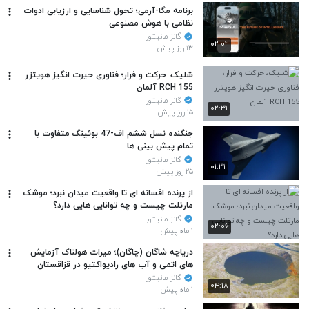
برنامه مگا-آرمی؛ تحول شناسایی و ارزیابی ادوات
نظامی با هوش مصنوعی
گانز مانیتور
۰۲:۰۲
۱۳ روز پیش
شلیک، حرکت و فرار؛ فناوری حیرت انگیز هویتزر
RCH 155 آلمان
گانز مانیتور
۰۲:۳۱
۱۵ روز پیش
جنگنده نسل ششم اف-47 بوئینگ متفاوت با
تمام پیش بینی ها
گانز مانیتور
۰۱:۳۱
۲۵ روز پیش
از پرنده افسانه ای تا واقعیت میدان نبرد؛ موشک
مارتلت چیست و چه توانایی هایی دارد؟
گانز مانیتور
۰۲:۰۶
۱ ماه پیش
دریاچه شاگان (چاگان)؛ میراث هولناک آزمایش
های اتمی و آب های رادیواکتیو در قزاقستان
گانز مانیتور
۰۴:۱۸
۱ ماه پیش