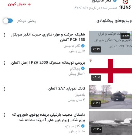
گانز مانیتور
دنبال کردن
منتشر شده در تاریخ ۱۴۰۲/۱۰/۱۷
ویدیوهای پیشنهادی
پخش خودکار
شلیک، حرکت و فرار؛ فناوری حیرت انگیز هویتزر
بعدی
RCH 155 آلمان
گانز مانیتور
۰۲:۳۱
۱۵ روز پیش
بررسی توپخانه متحرک PZH 2000 | اصل آلمان
پویاکام
۲ سال پیش
۰۸:۰۱
تانک لئوپارد 2A7 آلمان
بلدمیرزا
۴ سال پیش
۰۱:۳۹
داستان عجیب بارتینی بریف؛ یوفوی شوروی که
برای شکار زیردریایی های آمریکا ساخته شد
گانز مانیتور
۰۲:۳۰
۱۰ روز پیش