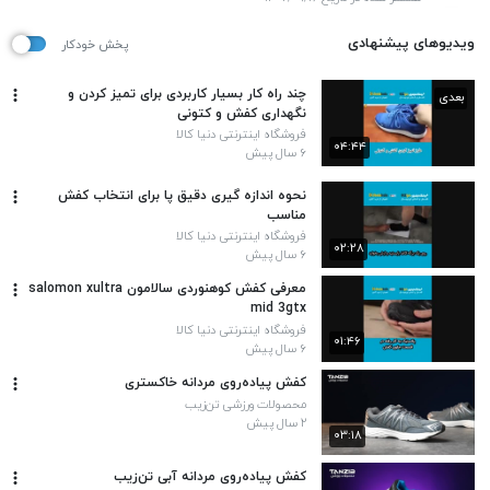
ویدیوهای پیشنهادی
پخش خودکار
چند راه کار بسیار کاربردی برای تمیز کردن و
بعدی
نگهداری کفش و کتونی
فروشگاه اینترنتی دنیا کالا
۰۴:۴۴
۶ سال پیش
نحوه اندازه گیری دقیق پا برای انتخاب کفش
مناسب
فروشگاه اینترنتی دنیا کالا
۰۲:۲۸
۶ سال پیش
معرفی کفش کوهنوردی سالامون salomon xultra
mid 3gtx
فروشگاه اینترنتی دنیا کالا
۰۱:۴۶
۶ سال پیش
کفش پیاده‌روی مردانه خاکستری
محصولات ورزشی تن‌زیب
۲ سال پیش
۰۳:۱۸
کفش پیاده‌روی مردانه آبی تن‌زیب