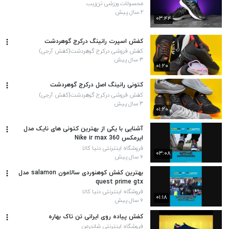
محصولات ورزشی تن‌زیب
۲ سال پیش
۰۳:۴۴
کفش اسپرت رانینگ درکرج گوهردشت
کفش فروشی درکرج گوهردشت(کفش آرجی)
۳ سال پیش
۰۱:۲۰
کتونی رانینگ اصل درکرج گوهردشت
کفش فروشی درکرج گوهردشت(کفش آرجی)
۳ سال پیش
۰۱:۲۰
آشنایی با یکی از بهترین کتونی های نایک مدل
ایرمکس 360 Nike ir max
فروشگاه اینترنتی دنیا کالا
۰۳:۰۸
۶ سال پیش
بهترین کفش کوهنوردی سالامون salamon مدل
quest prime gtx
فروشگاه اینترنتی دنیا کالا
۰۱:۱۸
۶ سال پیش
کفش پیاده روی ایرانی تن تاک بهاره
فروشگاه اینترنتی شاندرمن