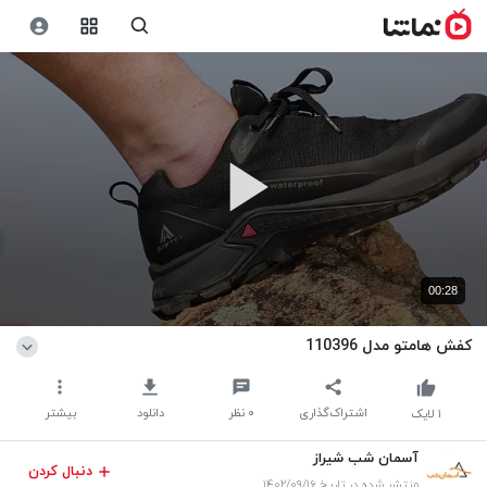
00:28
کفش هامتو مدل 110396
اشتراک‌گذاری
۰
نظر
دانلود
بیشتر
۱
لایک
آسمان شب شیراز
دنبال کردن
منتشر شده در تاریخ ۱۴۰۲/۰۹/۱۶