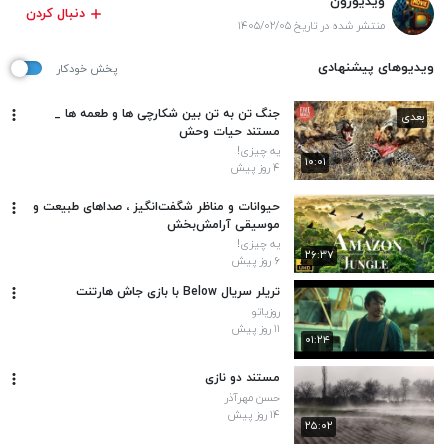
ویدیوزون
دنبال کردن
منتشر شده در تاریخ ۱۴۰۵/۰۲/۰۵
ویدیوهای پیشنهادی
پخش خودکار
جنگ تن به تن بین شکارچی ها و طعمه ها _
بعدی
مستند حیات وحش
یه چیزی!
۱۰:۰۱
۴ روز پیش
حیوانات و مناظر شگفت‌انگیز ، صداهای طبیعت و
موسیقی آرامش‌بخش
یه چیزی!
۲۶:۳۷
۶ روز پیش
تریلر سریال Below با بازی جاش هارتنت
روزیاتو
۱۱ روز پیش
۰۱:۲۴
مستند دو نازی
حسن مهرآذر
۱۴ روز پیش
۲۵:۰۲