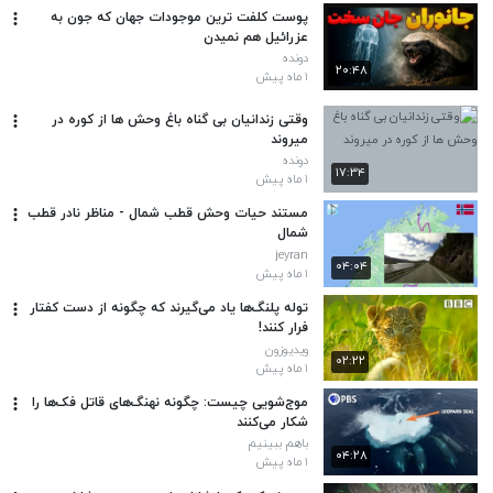
پوست کلفت ترین موجودات جهان که جون به
عزرائیل هم نمیدن
دونده
۲۰:۴۸
۱ ماه پیش
وقتی زندانیان بی گناه باغ وحش ها از کوره در
میروند
دونده
۱۷:۳۴
۱ ماه پیش
مستند حیات وحش قطب شمال - مناظر نادر قطب
شمال
jeyran
۰۴:۰۴
۱ ماه پیش
توله پلنگ‌ها یاد می‌گیرند که چگونه از دست کفتار
فرار کنند!
ویدیوزون
۰۲:۲۲
۱ ماه پیش
موج‌شویی چیست: چگونه نهنگ‌های قاتل فک‌ها را
شکار می‌کنند
باهم ببینیم
۰۴:۲۸
۱ ماه پیش