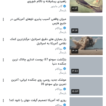
راهبردی پیشرفته و ناکام شوروی
گانز مانیتور
۰۱:۱۳
پارسال
میزان واقعی آسیب پذیری ناوهای آمریکایی در
خلیج فارس
پویاکام
۱۴:۱۴
پارسال
راز بمباران های دقیق اسرائیل؛ مرگبارترین کمک
نظامی آمریکا به اسرائیل
پویاکام
۱۴:۱۴
پارسال
بازگشت سوخو 57؛ پوست اندازی چالاک ترین
جنگنده دنیا
پویاکام
۱۲:۵۰
پارسال
موشک جدید روسی روی جنگنده ایرانی؛ آخرین
تمرین برای سوخو 35
پویاکام
۱۵:۵۴
پارسال
روزی که آمریکا تصمیم گرفت جهان را نابود کند!
پویاکام