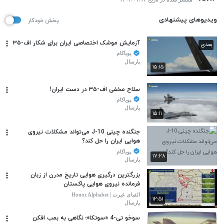
ویدیوهای پیشنهادی
پخش خودکار
آزمایش موشک اختصاصی ایران برای شکار اف-۳۵
بعدی
پویاکام
پارسال
۱۵:۱۵
سلاح مخفی اف-۳۵ در دست ایران!
پویاکام
پارسال
۱۵:۱۱
جنگنده چینی J-10 می‌تواند مشکلات نیروی
هوایی ایران را حل کند؟
پویاکام
۱۷:۲۸
پارسال
بزرگترین درگیری هوایی تاریخ مدرن از زبان
فرمانده نیروی هوایی پاکستان
الفبای غیرت | Honor.Alphabet
۱۲:۵۱
پارسال
سوخو تی-4 «سوتکا»؛ نگاهی به بمب افکن