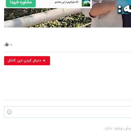
Volume
90%
۰
دنبال کردن این کانال
یش وجود ندارد.