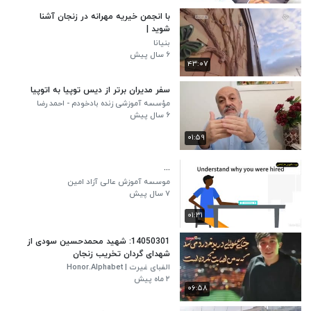
با انجمن خیریه مهرانه در زنجان آشنا
شوید |
بنیانا
۶ سال پیش
۴۳:۰۷
سفر مدیران برتر از دیس توپیا به اتوپیا
مؤسسه آموزشی زنده بادخودم - احمد رضا
نصیری
۶ سال پیش
۰۱:۵۹
...
موسسه آموزش عالی آزاد امین
۷ سال پیش
۰۱:۳۱
14050301: شهید محمدحسین سودی از
شهدای گردان تخریب زنجان
الفبای غیرت | Honor.Alphabet
۲ ماه پیش
۰۶:۵۸