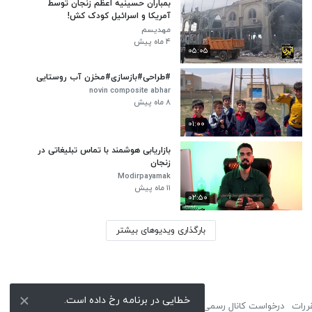
بمباران حسینیه اعظم زنجان توسط
آمریکا و اسرائیل کودک کش!
مهدیسم
۴ ماه پیش
۰۵:۰۵
#طراحی#بازسازی#مخزن آب روستایی
novin composite abhar
۸ ماه پیش
۰۱:۰۰
بازاریابی هوشمند با تماس تبلیغاتی در
زنجان
Modirpayamak
۱۱ ماه پیش
۰۲:۵۰
بارگذاری ویدیوهای بیشتر
خطایی در برنامه رخ داده است.
ررات
درخواست کانال رسمی
لوگوی نماشا
تبلیغات
گزارش تخلف
تماس با ما