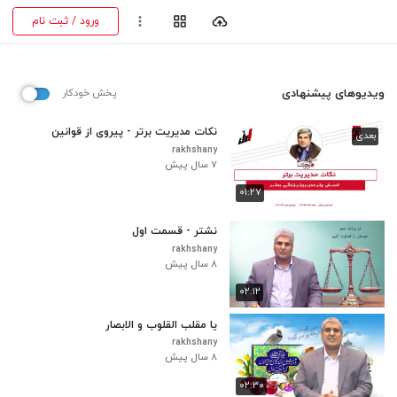
ورود / ثبت نام
ویدیوهای پیشنهادی
پخش خودکار
نکات مدیریت برتر - پیروی از قوانین
بعدی
rakhshany
۷ سال پیش
۰۱:۲۷
نشتر - قسمت اول
rakhshany
۸ سال پیش
۰۲:۱۲
یا مقلب القلوب و الابصار
rakhshany
۸ سال پیش
۰۲:۳۰