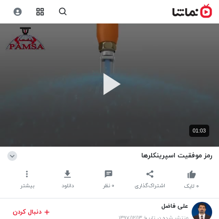
01:03
رمز موفقیت اسپرینکلرها
اشتراک‌گذاری
۰
نظر
دانلود
بیشتر
۰
لایک
علی فاضل
دنبال کردن
منتشر شده در تاریخ ۱۳۹۷/۱۲/۱۳