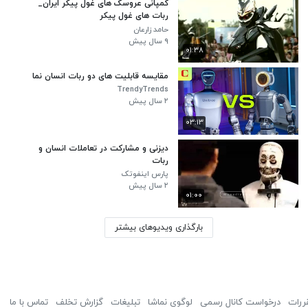
کمپانی عروسک های غول پیکر ایران_
ربات های غول پیکر
حامد زارعان
۹ سال پیش
۰۱:۳۸
مقایسه قابلیت های دو ربات انسان نما
TrendyTrends
۲ سال پیش
۰۳:۱۳
دیزنی و مشارکت در تعاملات انسان و
ربات
پارس اینفوتک
۲ سال پیش
۰۱:۰۰
بارگذاری ویدیوهای بیشتر
ررات
درخواست کانال رسمی
لوگوی نماشا
تبلیغات
گزارش تخلف
تماس با ما