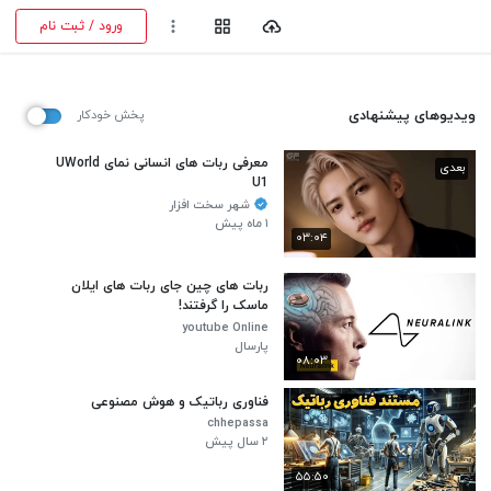
ورود / ثبت نام
ویدیوهای پیشنهادی
پخش خودکار
معرفی ربات های انسانی نمای UWorld
بعدی
U1
شهر سخت افزار
۱ ماه پیش
۰۳:۰۴
ربات های چین جای ربات های ایلان
ماسک را گرفتند!
youtube Online
پارسال
۰۸:۰۳
فناوری رباتیک و هوش مصنوعی
chhepassa
۲ سال پیش
۵۵:۵۰