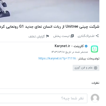
شرکت چینی Unitree از ربات انسان نمای جدید G1 رونمایی کرد
لیست پخش
اشتراک‌گذاری
گزارش تخلف
کارینت - Karynet.ir
منتشر شده در تاریخ ۱۴۰۳/۰۳/۰۱
توضیحات بیشتر :
https://karynet.ir/?p=71116
علم و فن آوری
نظرات