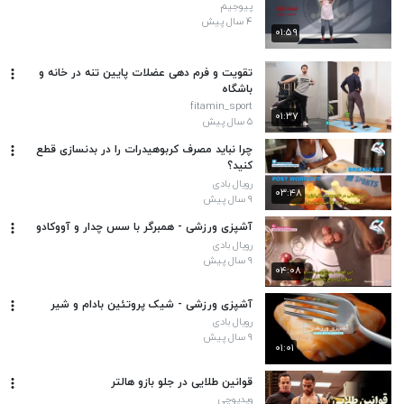
پیوجیم
۴ سال پیش
۰۱:۵۹
تقویت و فرم دهی عضلات پایین تنه در خانه و
باشگاه
fitamin_sport
۰۱:۳۷
۵ سال پیش
چرا نباید مصرف کربوهیدرات را در بدنسازی قطع
کنید؟
رویال بادی
۰۳:۴۸
۹ سال پیش
آشپزی ورزشی - همبرگر با سس چدار و آووکادو
رویال بادی
۹ سال پیش
۰۴:۰۸
آشپزی ورزشی - شیک پروتئین بادام و شیر
رویال بادی
۹ سال پیش
۰۱:۰۱
قوانین طلایی در جلو بازو هالتر
ویدیوچی