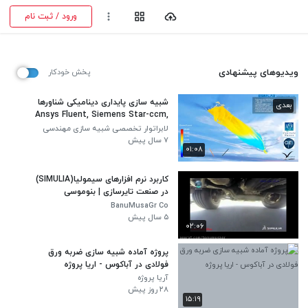
ورود / ثبت نام
ویدیوهای پیشنهادی
پخش خودکار
شبیه سازی پایداری دینامیکی شناورها
بعدی
Ansys Fluent, Siemens Star-ccm,
Numeca Fine Marine,Simulia Xflow
لابراتوار تخصصی شبیه سازی مهندسی
CFD
سیملب
۷ سال پیش
۰۱:۰۸
کاربرد نرم افزارهای سیمولیا(SIMULIA)
در صنعت تایرسازی | بنوموسی
BanuMusaGr Co
۵ سال پیش
۰۲:۰۶
پروژه آماده شبیه سازی ضربه ورق
فولادی در آباکوس - اریا پروژه
آریا پروژه
۲۸ روز پیش
۱۵:۱۹