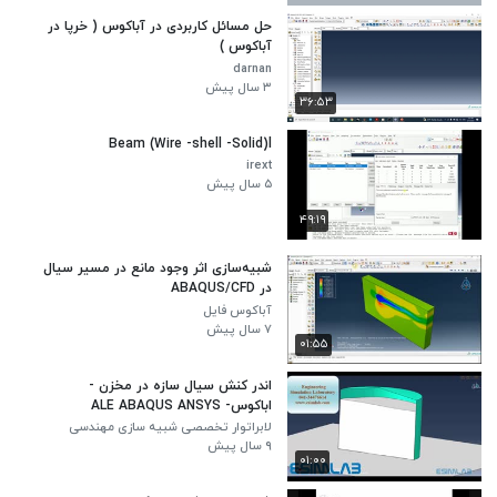
حل مسائل کاربردی در آباکوس ( خرپا در
آباکوس )
darnan
۳ سال پیش
۳۶:۵۳
Beam (Wire -shell -Solid)l
irext
۵ سال پیش
۴۹:۱۹
شبیه‌سازی اثر وجود مانع در مسیر سیال
در ABAQUS/CFD
آباکوس فایل
۷ سال پیش
۰۱:۵۵
اندر کنش سیال سازه در مخزن -
اباکوس- ALE ABAQUS ANSYS
AUTODYN
لابراتوار تخصصی شبیه سازی مهندسی
سیملب
۹ سال پیش
۰۱:۰۰