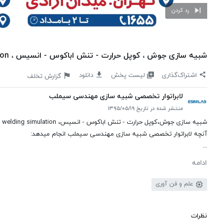
رد کردن
شبیه سازی جوش ، کوپل حرارت - تنش اباکوس - انسیس ، abaqus-ansys welding simulation
لیست پخش
اشتراک‌گذاری
دانلود
گزارش تخلف
لابراتوار تخصصی شبیه سازی مهندسی سیملب
منتشر شده در تاریخ ۱۳۹۵/۰۵/۱۹
شبیه سازی جوش،کوپل حرارت - تنش اباکوس - انسیس، abaqus-ansys welding simulation
آنچه لابراتوار تخصصی شبیه سازی مهندسی سیملب انجام میدهد:
...
ادامه
علم و فن آوری
نظرات