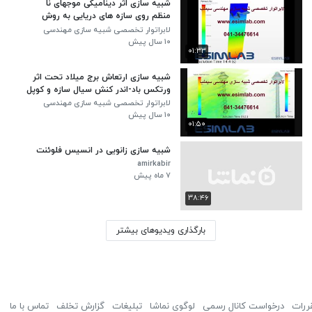
شبیه سازی اثر دینامیکی موجهای نا
منظم روی سازه های دریایی به روش
کوپل دو طرفه با نرم افزار اباکوس و
لابراتوار تخصصی شبیه سازی مهندسی
فلوئنت و استار سی سی ام
سیملب
۱۰ سال پیش
۰۱:۳۳
شبیه سازی ارتعاش برج میلاد تحت اثر
ورتکس باد-اندر کنش سیال سازه و کوپل
دو طرفه اباکوس استار سی سی ام
لابراتوار تخصصی شبیه سازی مهندسی
سیملب
۱۰ سال پیش
۰۱:۵۰
شبیه سازی زانویی در انسیس فلوئنت
amirkabir
۷ ماه پیش
۳۸:۴۶
بارگذاری ویدیوهای بیشتر
ررات
درخواست کانال رسمی
لوگوی نماشا
تبلیغات
گزارش تخلف
تماس با ما